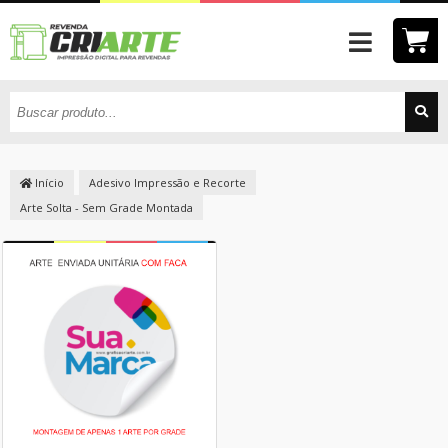
Início
Adesivo Impressão e Recorte
Arte Solta - Sem Grade Montada