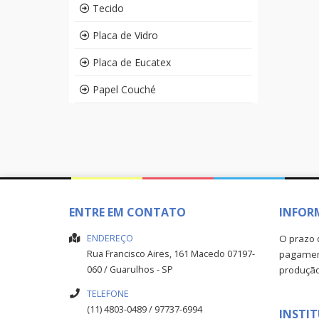
Tecido
Placa de Vidro
Placa de Eucatex
Papel Couché
ENTRE EM CONTATO
INFOR
ENDEREÇO
O prazo 
Rua Francisco Aires, 161
Macedo
07197-
pagament
060
/
Guarulhos
- SP
produçã
TELEFONE
(11) 4803-0489 / 97737-6994
INSTI