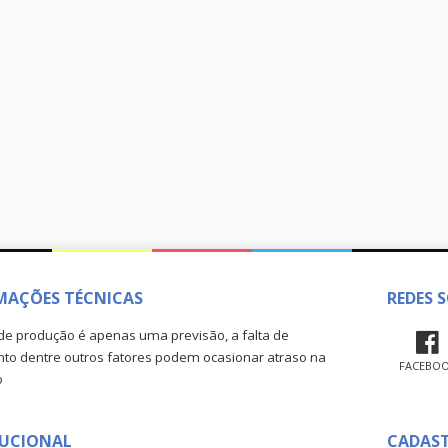
MAÇÕES TÉCNICAS
REDES S
de produção é apenas uma previsão, a falta de
o dentre outros fatores podem ocasionar atraso na
FACEBO
o
TUCIONAL
CADAS