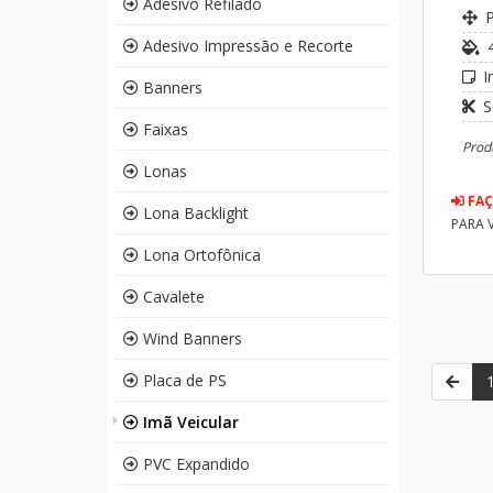
Adesivo Refilado
Adesivo Impressão e Recorte
I
Banners
S
Faixas
Prod
Lonas
FAÇ
Lona Backlight
PARA 
Lona Ortofônica
Cavalete
Wind Banners
Placa de PS
Imã Veicular
PVC Expandido