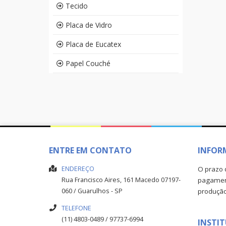
Tecido
Placa de Vidro
Placa de Eucatex
Papel Couché
ENTRE EM CONTATO
INFOR
ENDEREÇO
O prazo 
Rua Francisco Aires, 161
Macedo
07197-
pagament
060
/
Guarulhos
- SP
produçã
TELEFONE
(11) 4803-0489 / 97737-6994
INSTI