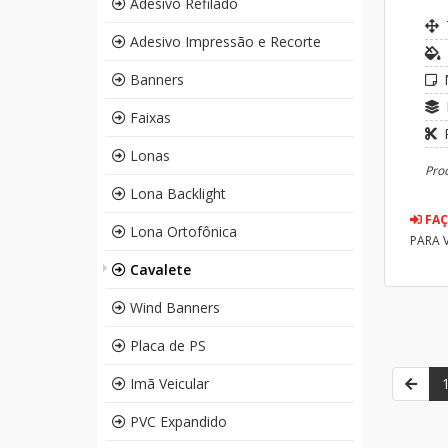
Adesivo Refilado
Adesivo Impressão e Recorte
Banners
Faixas
Lonas
Prod
Lona Backlight
FAÇ
Lona Ortofônica
PARA 
Cavalete
Wind Banners
Placa de PS
Imã Veicular
PVC Expandido