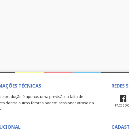
MAÇÕES TÉCNICAS
REDES S
de produção é apenas uma previsão, a falta de
o dentre outros fatores podem ocasionar atraso na
FACEBO
o
TUCIONAL
CADAS